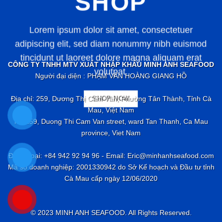
SHOP
Lorem ipsum dolor sit amet, consectetuer
adipiscing elit, sed diam nonummy nibh euismod
tincidunt ut laoreet dolore magna aliquam erat
CÔNG TY TNHH MTV XUẤT NHẬP KHẨU MINH ANH SEAFOOD
volutpat.
Người đại diện : PHẠM VĂN HOÀNG GIANG HỒ
Địa chỉ: 259, Dương Thị Cẩm Vân, Phường Tân Thành, Tỉnh Cà
SHOP NOW
Mau, Việt Nam
No 259, Duong Thi Cam Van street, ward Tan Thanh, Ca Mau
province, Viet Nam
Điện thoại: +84 942 92 94 96 - Email: Eric@minhanhseafood.com
Mã số doanh nghiệp: 2001330942 do Sở Kế hoạch và Đầu tư tỉnh
Cà Mau cấp ngày 12/06/2020
© 2023 MINH ANH SEAFOOD. All Rights Reserved.