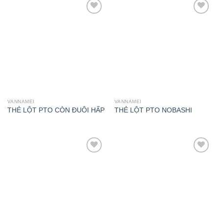
Add to
Add to
wishlist
wishlist
VANNAMEI
VANNAMEI
THẺ LỘT PTO CÒN ĐUÔI HẤP
THẺ LỘT PTO NOBASHI
Add to
Add to
wishlist
wishlist