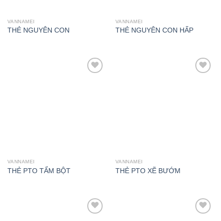
VANNAMEI
VANNAMEI
THẺ NGUYÊN CON
THẺ NGUYÊN CON HẤP
Add to
Add to
wishlist
wishlist
VANNAMEI
VANNAMEI
THẺ PTO TẨM BỘT
THẺ PTO XẼ BƯỚM
Add to
Add to