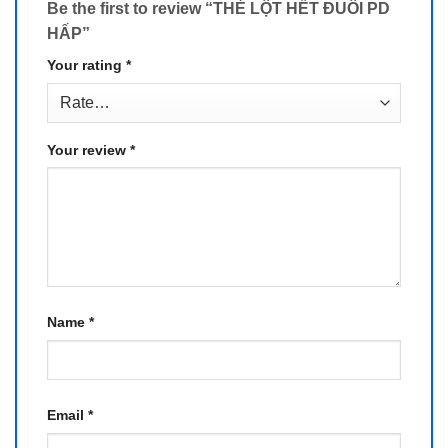
Be the first to review “THẺ LỘT HẾT ĐUÔI PD
HẤP”
Your rating
*
Your review
*
Name
*
Email
*