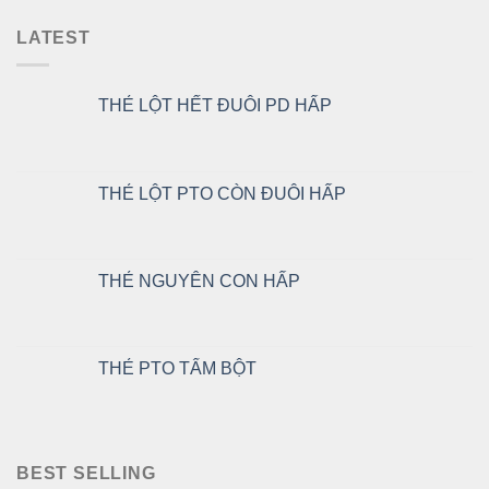
LATEST
THẺ LỘT HẾT ĐUÔI PD HẤP
THẺ LỘT PTO CÒN ĐUÔI HẤP
THẺ NGUYÊN CON HẤP
THẺ PTO TẨM BỘT
BEST SELLING