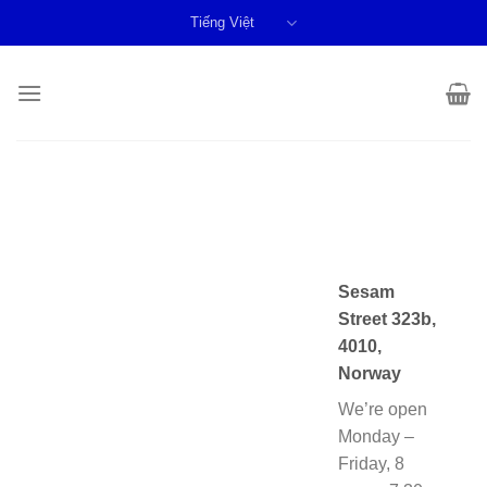
Skip
Tiếng Việt
to
content
Sesam
Street 323b,
4010,
Norway
We’re open
Monday –
Friday, 8