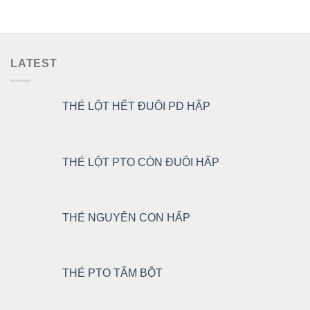
LATEST
THẺ LỘT HẾT ĐUÔI PD HẤP
THẺ LỘT PTO CÒN ĐUÔI HẤP
THẺ NGUYÊN CON HẤP
THẺ PTO TẨM BỘT