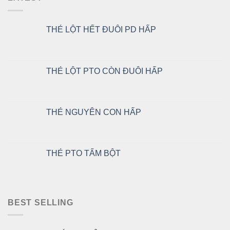
THẺ LỘT HẾT ĐUÔI PD HẤP
THẺ LỘT PTO CÒN ĐUÔI HẤP
THẺ NGUYÊN CON HẤP
THẺ PTO TẨM BỘT
BEST SELLING