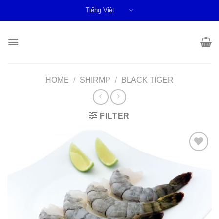
Skip
Tiếng Việt
to
content
HOME
/
SHIRMP
/
BLACK TIGER
FILTER
Add to
wishlist