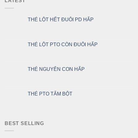
LATEST
THẺ LỘT HẾT ĐUÔI PD HẤP
THẺ LỘT PTO CÒN ĐUÔI HẤP
THẺ NGUYÊN CON HẤP
THẺ PTO TẨM BỘT
BEST SELLING