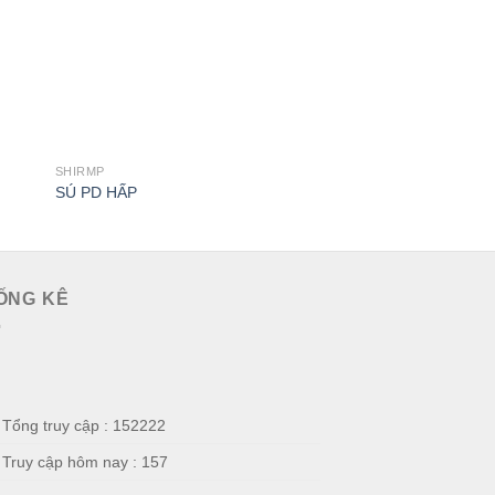
SHIRMP
SHIRMP
SÚ PD HẤP
SÚ NGUYÊN CON H
ỐNG KÊ
Tổng truy cập : 152222
Truy cập hôm nay : 157