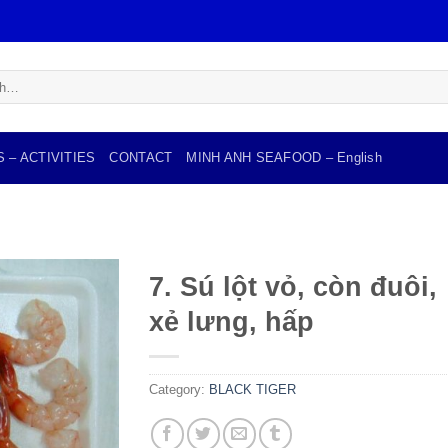
 – ACTIVITIES
CONTACT
MINH ANH SEAFOOD – English
7. Sú lột vỏ, còn đuôi,
xẻ lưng, hấp
Add to
wishlist
Category:
BLACK TIGER