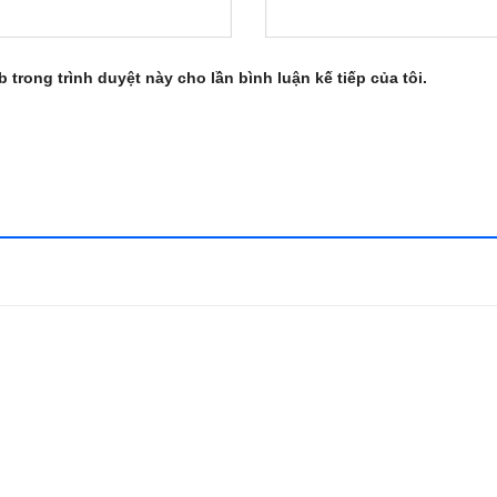
b trong trình duyệt này cho lần bình luận kế tiếp của tôi.
Add to
Add
wishlist
wishl