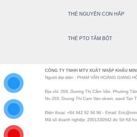
THẺ NGUYÊN CON HẤP
THẺ PTO TẨM BỘT
CÔNG TY TNHH MTV XUẤT NHẬP KHẨU MI
Người đại diện : PHẠM VĂN HOÀNG GIANG H
Địa chỉ: 259, Dương Thị Cẩm Vân, Phường Tân
No 259, Duong Thi Cam Van street, ward Tan 
Điện thoại: +84 942 92 94 96 - Email: Eric@m
Mã số doanh nghiệp: 2001330942 do Sở Kế hoạ
0942929496