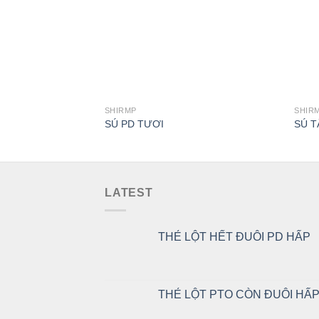
SHIRMP
SHIR
SÚ PD TƯƠI
SÚ T
LATEST
THẺ LỘT HẾT ĐUÔI PD HẤP
THẺ LỘT PTO CÒN ĐUÔI HẤ