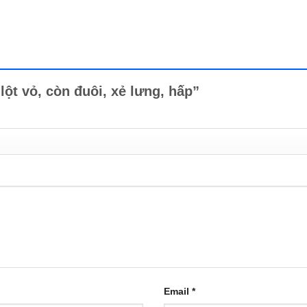
ú lột vỏ, còn đuôi, xẻ lưng, hấp”
Email
*