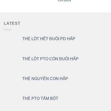
CÁ BÚN
LATEST
THẺ LỘT HẾT ĐUÔI PD HẤP
THẺ LỘT PTO CÒN ĐUÔI HẤP
THẺ NGUYÊN CON HẤP
THẺ PTO TẨM BỘT